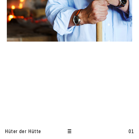
I
t
Hüter der Hütte
01
e