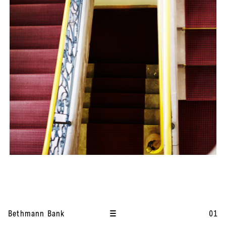
I
t
Bethmann Bank
01
e