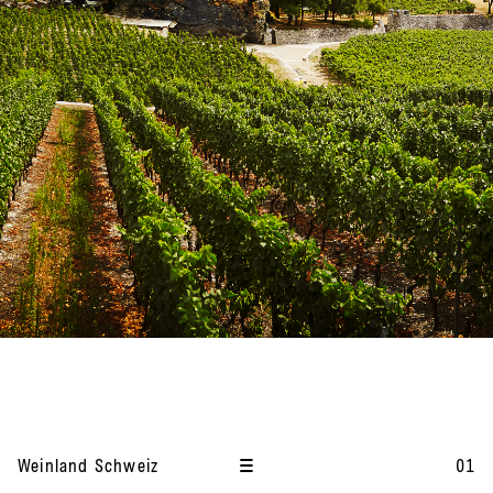
I
t
Weinland Schweiz
01
e