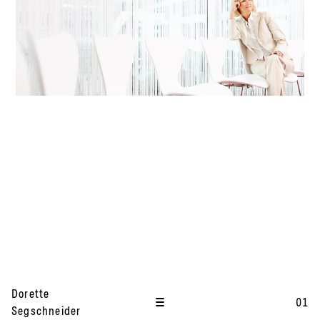
I
Dorette
t
01
Segschneider
e