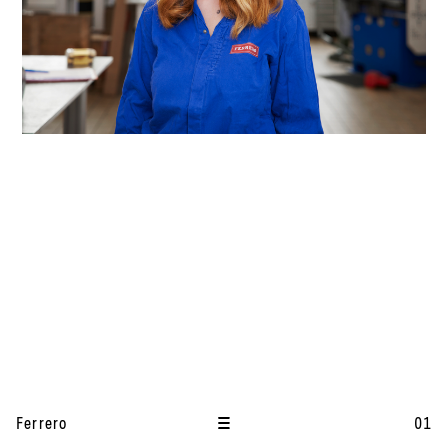
I
t
Ferrero
01
e