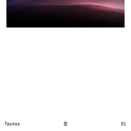
I
t
Taunus
01
e