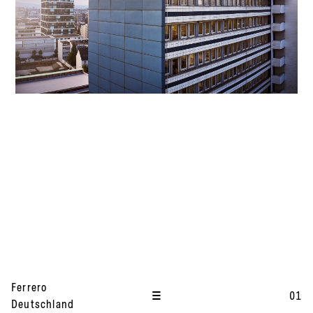
I
Ferrero
t
01
Deutschland
e